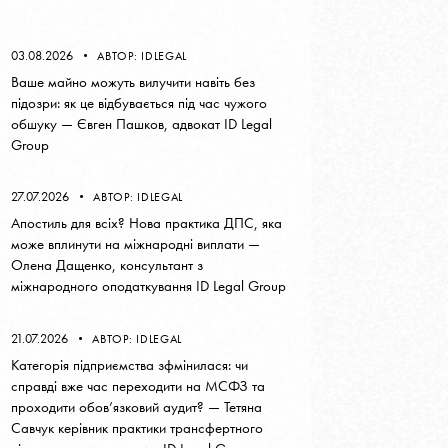
03.08.2026
АВТОР:
IDLEGAL
Ваше майно можуть вилучити навіть без
підозри: як це відбувається під час чужого
обшуку — Євген Пашков, адвокат ID Legal
Group
27.07.2026
АВТОР:
IDLEGAL
Апостиль для всіх? Нова практика ДПС, яка
може вплинути на міжнародні виплати —
Олена Дащенко, консультант з
міжнародного оподаткування ID Legal Group
21.07.2026
АВТОР:
IDLEGAL
Категорія підприємства зфмінилася: чи
справді вже час переходити на МСФЗ та
проходити обов’язковий аудит? — Тетяна
Савчук керівник практики трансфертного