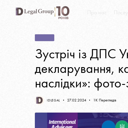
Про нас
Послу
Про нас
Послуги
ФОТО
Зустріч із ДПС У
декларування, к
наслідки»: фото-
27.02.2024
1K
Переглядів
IDLEGAL