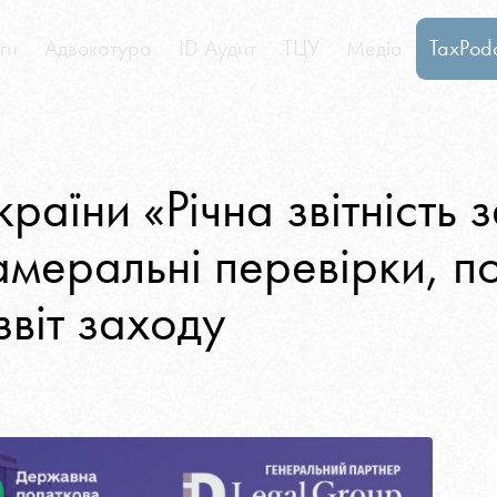
ги
Адвокатура
ID Аудит
ТЦУ
Медіа
TaxPod
Адвокатура
ID Аудит
ТЦУ
Медіа
TaxPodcast
країни «Річна звітність 
амеральні перевірки, п
звіт заходу