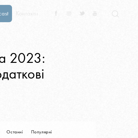
cast
Контакти
Контакти
за 2023:
одаткові
Останні
Популярні