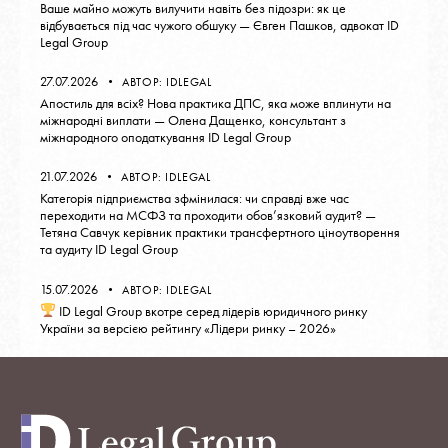
Ваше майно можуть вилучити навіть без підозри: як це
відбувається під час чужого обшуку — Євген Пашков, адвокат ID
Legal Group
27.07.2026
АВТОР:
IDLEGAL
Апостиль для всіх? Нова практика ДПС, яка може вплинути на
міжнародні виплати — Олена Дащенко, консультант з
міжнародного оподаткування ID Legal Group
21.07.2026
АВТОР:
IDLEGAL
Категорія підприємства зфмінилася: чи справді вже час
переходити на МСФЗ та проходити обов’язковий аудит? —
Тетяна Савчук керівник практики трансфертного ціноутворення
та аудиту ID Legal Group
15.07.2026
АВТОР:
IDLEGAL
ID Legal Group вкотре серед лідерів юридичного ринку
України за версією рейтингу «Лідери ринку – 2026»