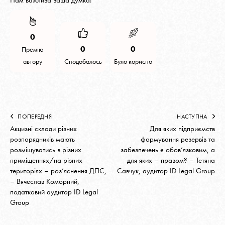
Нам важлива ваша думка:
0
0
0
Премію
автору
Сподобалось
Було корисно
ПОПЕРЕДНЯ
НАСТУПНА
Акцизні склади різних
Для яких підприємств
розпорядників мають
формування резервів та
розміщуватись в різних
забезпечень є обов’язковим, а
приміщеннях/на різних
для яких – правом? – Тетяна
територіях – роз’яснення ДПС,
Савчук, аудитор ID Legal Group
– Вячеслав Коморний,
податковий аудитор ID Legal
Group