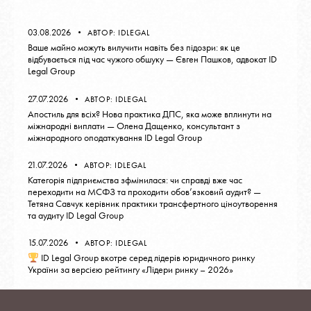
03.08.2026
АВТОР:
IDLEGAL
Ваше майно можуть вилучити навіть без підозри: як це
відбувається під час чужого обшуку — Євген Пашков, адвокат ID
Legal Group
27.07.2026
АВТОР:
IDLEGAL
Апостиль для всіх? Нова практика ДПС, яка може вплинути на
міжнародні виплати — Олена Дащенко, консультант з
міжнародного оподаткування ID Legal Group
21.07.2026
АВТОР:
IDLEGAL
Категорія підприємства зфмінилася: чи справді вже час
переходити на МСФЗ та проходити обов’язковий аудит? —
Тетяна Савчук керівник практики трансфертного ціноутворення
та аудиту ID Legal Group
15.07.2026
АВТОР:
IDLEGAL
ID Legal Group вкотре серед лідерів юридичного ринку
України за версією рейтингу «Лідери ринку – 2026»