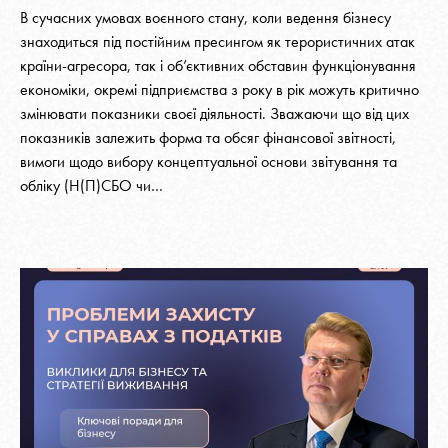
В сучасних умовах воєнного стану, коли ведення бізнесу
знаходиться під постійним пресингом як терористичних атак
країни-агресора, так і об’єктивних обставин функціонування
економіки, окремі підприємства з року в рік можуть критично
змінювати показники своєї діяльності. Зважаючи що від цих
показників залежить форма та обсяг фінансової звітності,
вимоги щодо вибору концептуальної основи звітування та
обліку (Н(П)СБО чи…