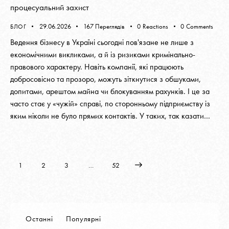
процесуальний захист
29.06.2026
167
Переглядів
0
Reactions
0
Comments
БЛОГ
Ведення бізнесу в Україні сьогодні пов'язане не лише з
економічними викликами, а й із ризиками кримінально-
правового характеру. Навіть компанії, які працюють
добросовісно та прозоро, можуть зіткнутися з обшуками,
допитами, арештом майна чи блокуванням рахунків. І це за
часто стає у «чужій» справі, по сторонньому підприємству із
яким ніколи не було прямих контактів. У таких, так казати…
1
2
3
>
…
52
Останні
Популярні