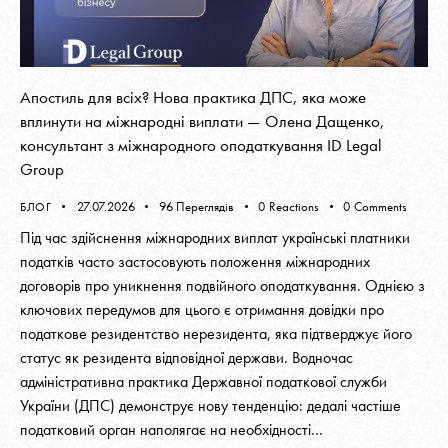
Апостиль для всіх? Нова практика ДПС, яка може
вплинути на міжнародні виплати — Олена Дащенко,
консультант з міжнародного оподаткування ID Legal
Group
27.07.2026
96
Переглядів
0
Reactions
0
Comments
БЛОГ
Під час здійснення міжнародних виплат українські платники
податків часто застосовують положення міжнародних
договорів про уникнення подвійного оподаткування. Однією з
ключових передумов для цього є отримання довідки про
податкове резидентство нерезидента, яка підтверджує його
статус як резидента відповідної держави. Водночас
адміністративна практика Державної податкової служби
України (ДПС) демонструє нову тенденцію: дедалі частіше
податковий орган наполягає на необхідності…