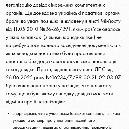
легалізацію довідок іноземних компетентних
органів. Ще донедавна українські податкові органи
брали до уваги позицію, викладену в листі Мін’юсту
від 11.05.2010 №26-26/291
, яким роз’яснювалось
у яких випадках (з якими юрисдикціями) не
потребувалось жодного засвідчення документів, а в
яких випадках достатньо було проставлення
апостилю без додаткової консульської легалізації
такої довідки. Проте, віднедавна
у листі ДПС від
26.06.2025 року №16234/7/99-00-21-02-03-07
було виловлено жорстку позицію, яка полягає у
тому, що в будь якому випадку довідка має мати
відмітки про її легалізацію:
з юрисдикції, яка є учасником Гаазької конвенції, і з якою
укладено договір про уникнення подвійного
оподаткування, підлягає апостилюванню (включно із