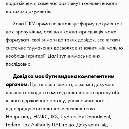
податківцями, саме час розглянути основні вимоги
до таких документів.
Хоча ПКУ прямо не деталізує форму документа і
це є зрозумілим, оскільки кожна юрисдикція може
формувати свої вимоги до таких довідок, все ж таки
системне тлумачення дозволяє визначити мінімально
необхідні критерії. Далі зупинимось на них
послідовно.
Довідка має бути видана компетентним
органом.
Це головна вимога, оскільки документ
повинен походити саме від податкового органу або
іншого державного органу, уповноваженого
підтверджувати податкове резидентство.
Наприклад, HMRC, IRS, Cyprus Tax Department,
Federal Tax Authority UAE тощо. Документи від