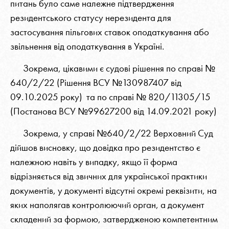
питань було саме належне підтвердження
резидентського статусу нерезидента для
застосування пільгових ставок оподаткування або
звільнення від оподаткування в Україні.
Зокрема, цікавими є судові рішення по справі №
640/2/22 (Рішення ВСУ №130987407 від
09.10.2025 року) та по справі № 820/11305/15
(Постанова ВСУ №99627200 від 14.09.2021 року)
Зокрема, у справі №640/2/22 Верховний Суд
дійшов висновку, що довідка про резидентство є
належною навіть у випадку, якщо її форма
відрізняється від звичних для української практики
документів, у документі відсутні окремі реквізити, на
яких наполягав контролюючий орган, а документ
складений за формою, затвердженою компетентним