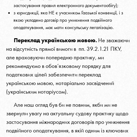
застосування правил електронного документообігу);
з юрисдикції, яка НЕ є учасником Гаазької конвенції, і з
якою укладено договір про уникнення подвійного
оподаткування, має мати консульську легалізацію.
Переклад українською мовою.
Не зважаючи
на відсутність прямої вимоги в пп. 39.2.1.21 ПКУ,
але враховуючи попередню практику, ми
рекомендуємо в обов’язковому порядку для
податкових цілей забезпечити переклад
українською мовою, нотаріально засвідчений
(українським нотаріусом).
Але наш огляд був би не повним, якби ми не
звернули увагу на актуальну судову практику щодо
застосування міжнародних договорів про уникнення
подвійного оподаткування, в якій одним із ключових