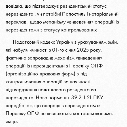
довідка, що підтверджує резидентський статус
нерезидента , чи потрібні її апостиль і нотаріальний
переклад , щодо механізму «виведення» операцій із
нерезидентами з статусу контрольованих
Податковий кодекс України з урахуванням змін,
які набули чинності з 01-го січня 2025 року,
фактично запровадив механізм «виведення»
операцій із нерезидентами з Переліку ОПФ
(організаційно-правових форм) з-під
контрольованих операцій за наявності
підтвердження податкового резидентства
нерезидента. Нова норма пп. 39.2.1.21 ПКУ
передбачає, що операції з нерезидентом із
Переліку ОПФ не визнаються контрольованими,
якщо: