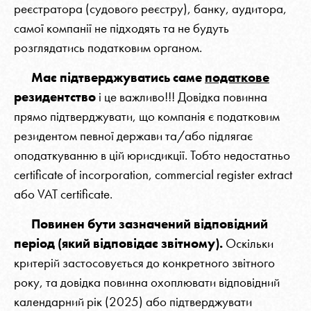
реєстратора (судового реєстру), банку, аудитора,
самої компанії не підходять та не будуть
розглядатись податковим органом.
Має підтверджуватись саме
податкове
резидентство
і це важливо!!! Довідка повинна
прямо підтверджувати, що компанія є податковим
резидентом певної держави та/або підлягає
оподаткуванню в цій юрисдикції. Тобто недостатньо
certificate of incorporation, commercial register extract
або VAT certificate.
Повинен бути зазначений відповідний
період (який відповідає звітному).
Оскільки
критерій застосовується до конкретного звітного
року, та довідка повинна охоплювати відповідний
календарний рік (2025) або підтверджувати