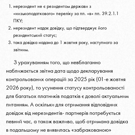
нерезидент не є резидентом держави з
«низькоподаткового» переліку за пп. «в» пп. 39.2.1.1
ПКУ;
нерезидент надає довідку, що підтверджує його
резидентський статус;
така довідка надана до 1 жовтня року, наступного за
звітним.
З урахуванням того, що невблаганно
наближається звітна дата щодо декларування
контрольованих операцій за 2025 рік (01-е жовтня
2026 року), то усунення статусу контрольованості
для багатьох платників податків є доволі актуальним
питанням. А оскільки для отримання відповідних
довідок від нерезидентів- партнерів потребується
певний час, а також важливо, щоб отримана довідка
в подальшому не виявилась «забракованою»